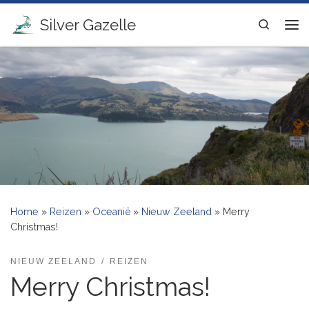
Ga naar inhoud
Silver Gazelle
Search
Me
Home
»
Reizen
»
Oceanië
»
Nieuw Zeeland
»
Merry
Christmas!
NIEUW ZEELAND
REIZEN
Merry Christmas!