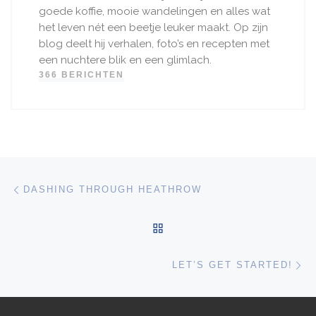
goede koffie, mooie wandelingen en alles wat
het leven nét een beetje leuker maakt. Op zijn
blog deelt hij verhalen, foto’s en recepten met
een nuchtere blik en een glimlach.
366 BERICHTEN
Bericht navigatie
Vorig bericht
DASHING THROUGH HEATHROW
TERUG NAAR BERICHTEN
Vo
LET’S GET STARTED!