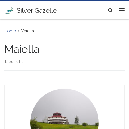
Ga naar inhoud
Silver Gazelle
Search
Me
Home
»
Maiella
Maiella
1 bericht