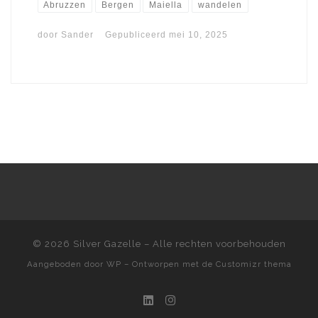
Abruzzen
Bergen
Maiella
wandelen
door
Sander
Gepubliceerd
mei 10, 2025
© 2026
Silver Gazelle
– Alle rechten voorbehouden
Aangeboden door
WP
– Ontworpen met de
Customizr thema