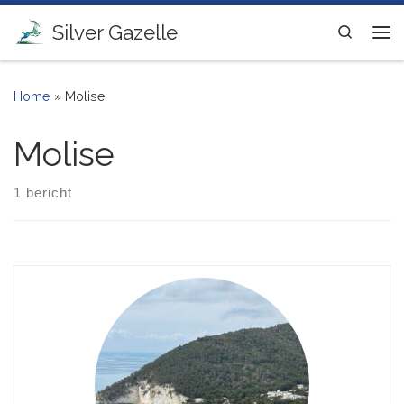
Ga naar inhoud
Silver Gazelle
Search
Me
Home
»
Molise
Molise
1 bericht