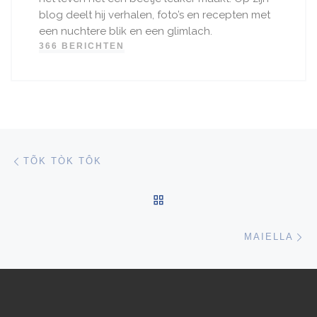
blog deelt hij verhalen, foto’s en recepten met
een nuchtere blik en een glimlach.
366 BERICHTEN
Bericht navigatie
Vorig bericht
TÕK TÒK TÔK
TERUG NAAR BERICHTEN
Vo
MAIELLA