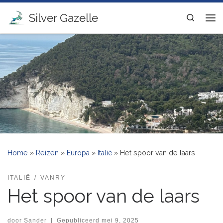
Ga naar inhoud
Silver Gazelle
Search
Me
Home
»
Reizen
»
Europa
»
Italië
»
Het spoor van de laars
ITALIË
VANRY
Het spoor van de laars
door
Sander
|
Gepubliceerd
mei 9, 2025