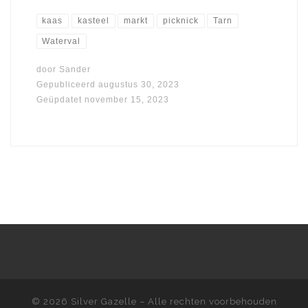
kaas
kasteel
markt
picknick
Tarn
Waterval
door
Sander
Gepubliceerd
augustus 30, 2023
Geüpdatet
november 15, 2023
© 2026
Silver Gazelle
– Alle rechten voorbehouden