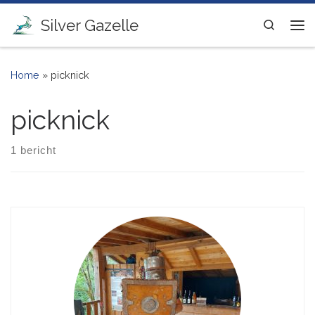
Ga naar inhoud
Silver Gazelle
Search
Me
Home
»
picknick
picknick
1 bericht