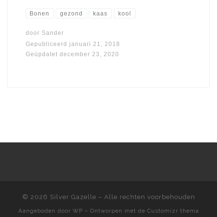
Bonen
gezond
kaas
kool
door
Sander
Gepubliceerd
januari 21, 2018
Geüpdatet
december 23, 2020
© 2026
Silver Gazelle
– Alle rechten voorbehouden
Aangeboden door
WP
– Ontworpen met de
Customizr thema