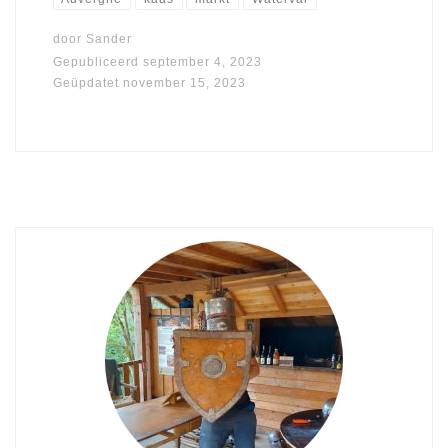
door
Sander
Gepubliceerd
september 4, 2023
Geüpdatet
november 15, 2023