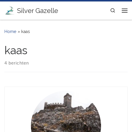
Ga naar inhoud
Silver Gazelle
Search
Me
Home
»
kaas
kaas
4 berichten