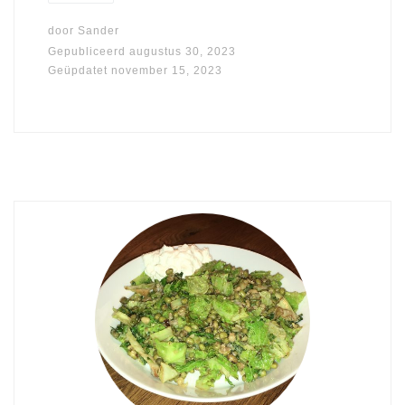
door
Sander
Gepubliceerd
augustus 30, 2023
Geüpdatet
november 15, 2023