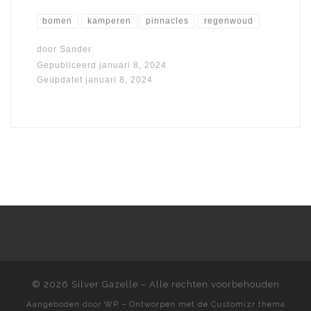
bomen
kamperen
pinnacles
regenwoud
door
Sander
Gepubliceerd
januari 8, 2024
Geüpdatet
januari 8, 2024
© 2026
Silver Gazelle
– Alle rechten voorbehouden
Aangeboden door
WP
– Ontworpen met de
Customizr thema