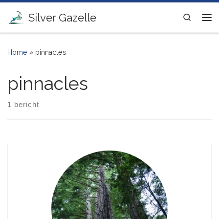
Ga naar inhoud
Silver Gazelle
Search
Me
Home
»
pinnacles
pinnacles
1 bericht