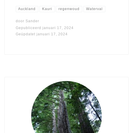
Auckland
Kauri
regenwoud
Waterval
door
Sander
Gepubliceerd
januari 17, 2024
Geüpdatet
januari 17, 2024