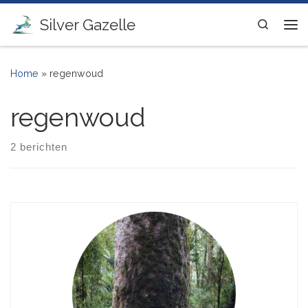
Ga naar inhoud
Silver Gazelle
Search
Me
Home
»
regenwoud
regenwoud
2 berichten