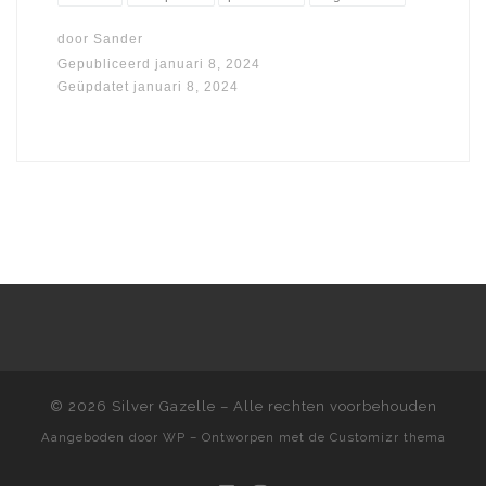
door
Sander
Gepubliceerd
januari 8, 2024
Geüpdatet
januari 8, 2024
© 2026
Silver Gazelle
– Alle rechten voorbehouden
Aangeboden door
WP
– Ontworpen met de
Customizr thema