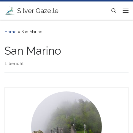
Ga naar inhoud
Silver Gazelle
Search
Me
Home
»
San Marino
San Marino
1 bericht