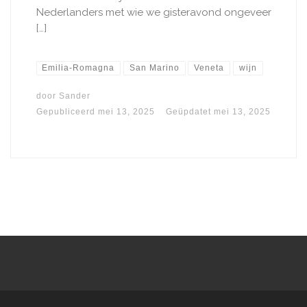
Nederlanders met wie we gisteravond ongeveer
[…]
Emilia-Romagna
San Marino
Veneta
wijn
door
Sander
Gepubliceerd
mei 13, 2025
Geüpdatet
mei 13, 2025