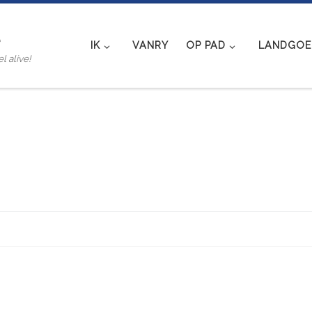
e
IK
VANRY
OP PAD
LANDGOED
l alive!