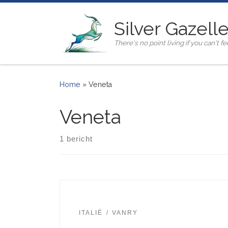
Ga naar inhoud
Silver Gazell
There's no point living if you can't fee
Home
»
Veneta
Veneta
1 bericht
ITALIË
VANRY