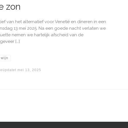
e zon
tief van het alternatief voor Venetië en dineren in een
 Dinsdag 13 mei 2025. Na een goede nacht verlaten we
ette nemen we hartelijk afscheid van de
geveer […]
wijn
eüpdatet
mei 13, 2025