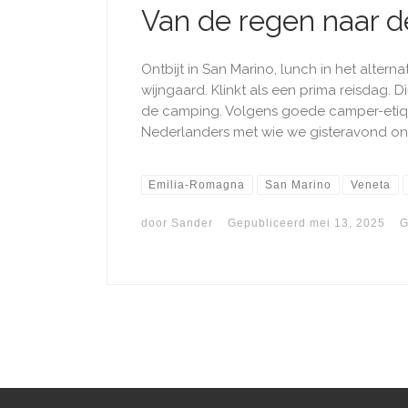
Van de regen naar d
Ontbijt in San Marino, lunch in het alterna
wijngaard. Klinkt als een prima reisdag.
de camping. Volgens goede camper-etiqu
Nederlanders met wie we gisteravond on
Emilia-Romagna
San Marino
Veneta
door
Sander
Gepubliceerd
mei 13, 2025
G