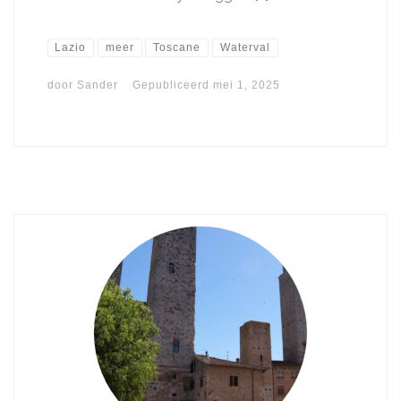
Lazio
meer
Toscane
Waterval
door
Sander
Gepubliceerd
mei 1, 2025