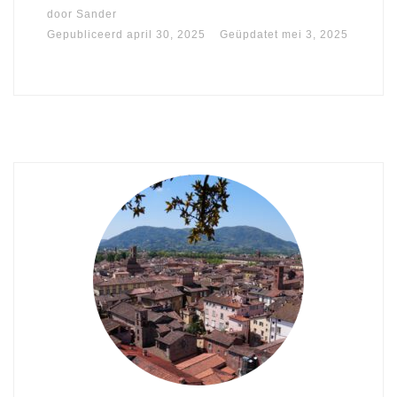
door
Sander
Gepubliceerd
april 30, 2025
Geüpdatet
mei 3, 2025