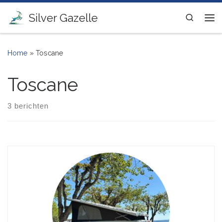
Ga naar inhoud
Silver Gazelle
Search
Me
Home
»
Toscane
Toscane
3 berichten