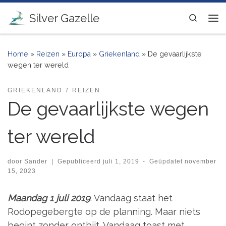
Ga naar inhoud
Silver Gazelle
Search
Me
Home
»
Reizen
»
Europa
»
Griekenland
»
De gevaarlijkste
wegen ter wereld
GRIEKENLAND
REIZEN
De gevaarlijkste wegen
ter wereld
door
Sander
|
Gepubliceerd
juli 1, 2019
-
Geüpdatet
november
15, 2023
Maandag 1 juli 2019
. Vandaag staat het
Rodopegebergte op de planning. Maar niets
begint zonder ontbijt. Vandaag toast met