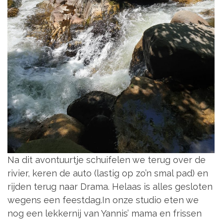
Na dit avontuurtje schuifelen we terug over de
rivier, keren de auto (lastig op zo’n smal pad) en
rijden terug naar Drama. Helaas is alles gesloten
wegens een feestdag.In onze studio eten we
nog een lekkernij van Yannis’ mama en frissen