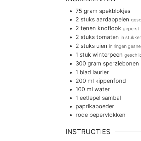
75
gram
spekblokjes
2
stuks
aardappelen
gesc
2
tenen
knoflook
geperst
2
stuks
tomaten
in stukk
2
stuks
uien
in ringen gesn
1
stuk
winterpeen
geschil
300
gram
sperziebonen
1
blad
laurier
200
ml
kippenfond
100
ml
water
1
eetlepel
sambal
paprikapoeder
rode pepervlokken
INSTRUCTIES