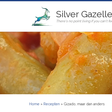
Ga naar inhoud
Silver Gazell
There's no point living if you can't fee
Home
»
Recepten
»
Gizado, maar dan anders