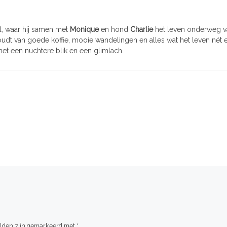
nl, waar hij samen met
Monique
en hond
Charlie
het leven onderweg vast
 houdt van goede koffie, mooie wandelingen en alles wat het leven nét e
met een nuchtere blik en een glimlach.
elden zijn gemarkeerd met
*