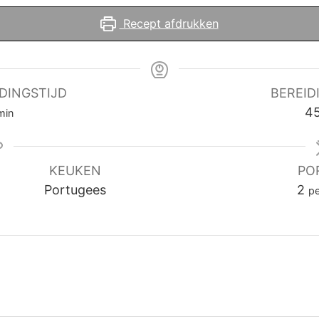
Recept afdrukken
DINGSTIJD
BEREID
inuten
4
min
KEUKEN
PO
Portugees
2
p