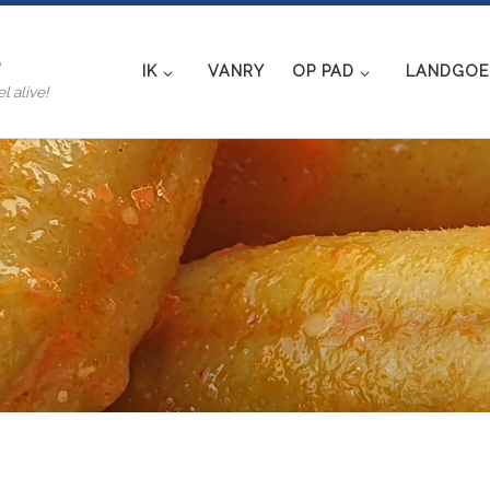
e
IK
VANRY
OP PAD
LANDGOED
l alive!