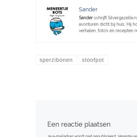
Sander
Sander
schrijft Silvergazelle.
avonturen dicht bij huis. Hij
verhalen, foto’s en recepten 
sperzibonen
stoofpot
Een reactie plaatsen
Je e-mailadres wordt niet gepubliceerd.
Vereiste v