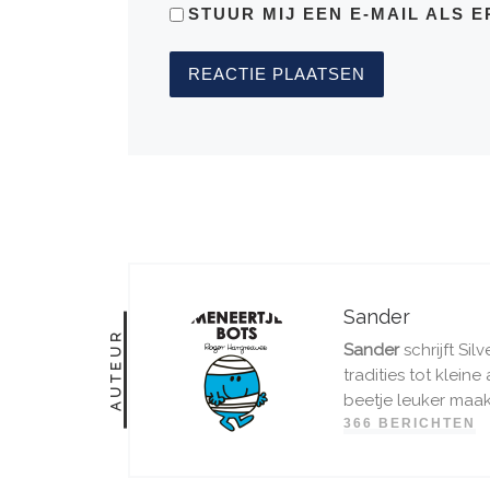
STUUR MIJ EEN E-MAIL ALS E
Sander
AUTEUR
Sander
schrijft Sil
tradities tot klein
beetje leuker maakt
366 BERICHTEN