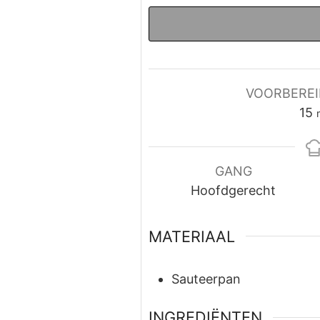
VOORBEREI
m
15
GANG
Hoofdgerecht
MATERIAAL
Sauteerpan
INGREDIËNTEN