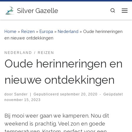
Ga naar inhoud
Silver Gazelle
Search
Me
Home
»
Reizen
»
Europa
»
Nederland
»
Oude herinneringen
en nieuwe ontdekkingen
NEDERLAND
REIZEN
Oude herinneringen en
nieuwe ontdekkingen
door
Sander
|
Gepubliceerd
september 20, 2020
-
Geüpdatet
november 15, 2023
Bij mooi weer gaan we kamperen. Nou dit
weekend is prachtig. Veel zon en goede
temperaturen. Kortom, perfect voor een