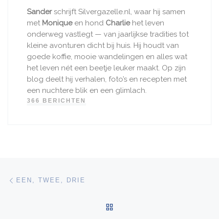
Sander
schrijft Silvergazelle.nl, waar hij samen
met
Monique
en hond
Charlie
het leven
onderweg vastlegt — van jaarlijkse tradities tot
kleine avonturen dicht bij huis. Hij houdt van
goede koffie, mooie wandelingen en alles wat
het leven nét een beetje leuker maakt. Op zijn
blog deelt hij verhalen, foto’s en recepten met
een nuchtere blik en een glimlach.
366 BERICHTEN
Bericht navigatie
Vorig bericht
EEN, TWEE, DRIE
TERUG NAAR BERICHTEN