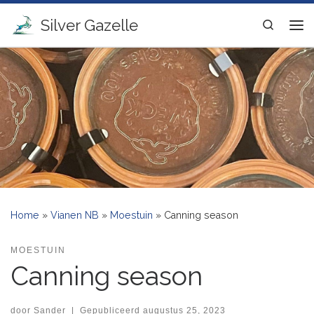
Ga naar inhoud
Silver Gazelle
Search
Me
Home
»
Vianen NB
»
Moestuin
»
Canning season
MOESTUIN
Canning season
door
Sander
|
Gepubliceerd
augustus 25, 2023