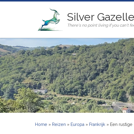
Ga naar inhoud
Silver Gazell
There's no point living if you can't fee
Home
»
Reizen
»
Europa
»
Frankrijk
»
Een rustige