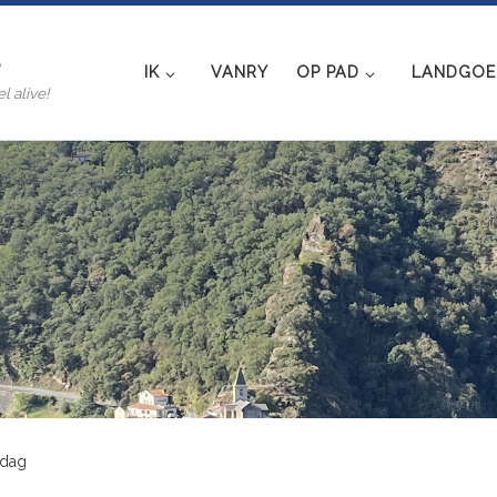
e
IK
VANRY
OP PAD
LANDGOED
l alive!
 dag