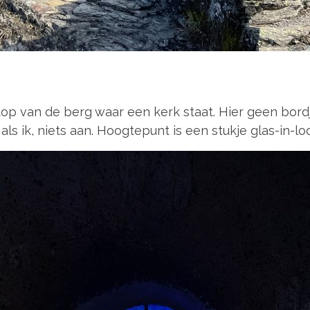
top van de berg waar een kerk staat. Hier geen bord
als ik, niets aan. Hoogtepunt is een stukje glas-in-lo