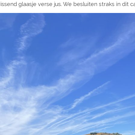
ssend glaasje verse jus. We besluiten straks in dit c