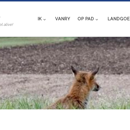
e
IK
VANRY
OP PAD
LANDGOED
l alive!