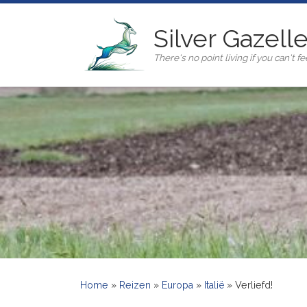
Ga naar inhoud
Silver Gazell
There's no point living if you can't fee
Home
»
Reizen
»
Europa
»
Italië
»
Verliefd!