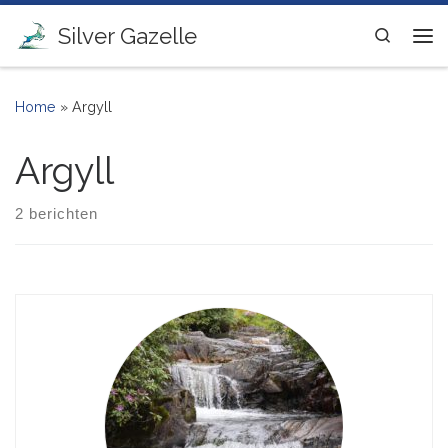
Ga naar inhoud
Silver Gazelle
Search
Me
Home
»
Argyll
Argyll
2 berichten