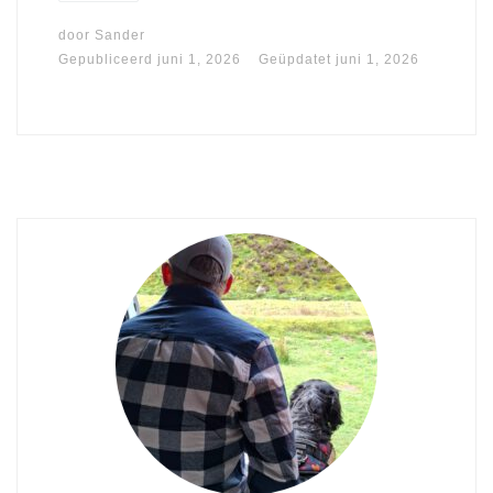
door
Sander
Gepubliceerd
juni 1, 2026
Geüpdatet
juni 1, 2026