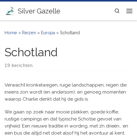
Ga naar inhoud
Silver Gazelle
Search
Me
Home
»
Reizen
»
Europa
»
Schotland
Schotland
19 berichten
Verwacht kronkelwegen, ruige landschappen, regen die
ineens zon wordt (en andersom), en genoeg momenten
waarop Charlie denkt dat hij de gids is.
We gaan op zoek naar mooie plekken, goede koffie,
rustige campings en dat typische Schotse gevoel van
vrijheid. Een nieuwe traditie in wording, met z’n drieën… en
een bus die altijd net doet alsof hij het avontuur al kent.