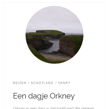
REIZEN
SCHOTLAND
VANRY
Een dagje Orkney
Orkney in een dag, is dat haalbaar? Wij denken