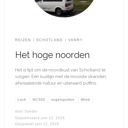
REIZEN
SCHOTLAND
VANRY
Het hoge noorden
Het is tijd om de noordkust van Schotland te
volgen. Een kustlijn met de mooiste stranden,
afwisselende natuur en uiteraard puffins.
Loch
NC500
vogelspotten
Wind
door
Sander
Gepubliceerd
juni 12, 2026
Geüpdatet
juni 12, 2026