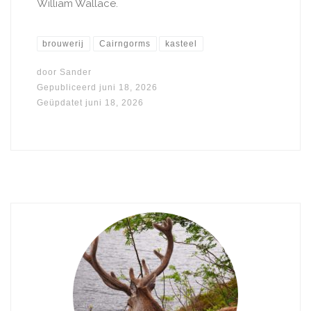
William Wallace.
brouwerij
Cairngorms
kasteel
door
Sander
Gepubliceerd
juni 18, 2026
Geüpdatet
juni 18, 2026