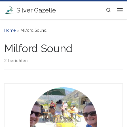
Ga naar inhoud
Silver Gazelle
Search
Me
Home
»
Milford Sound
Milford Sound
2 berichten