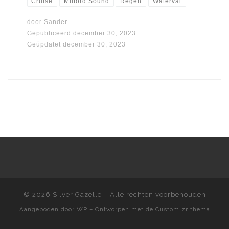
Cruise
Milford Sound
Regen
Waterval
door
Sander
Gepubliceerd
december 30, 2023
Geüpdatet
december 30, 2023
© 2026
Silver Gazelle
– Alle rechten voorbehouden
Aangeboden door
WP
– Ontworpen met de
Customizr thema