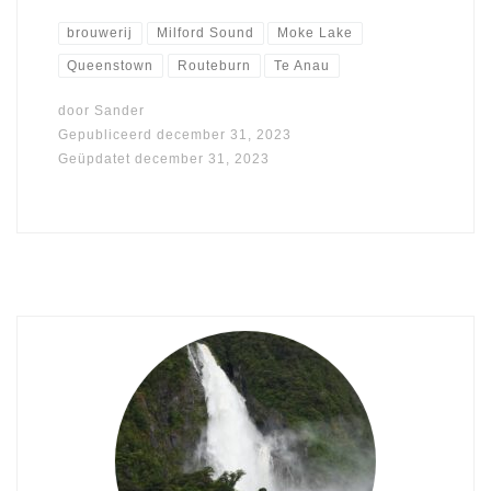
brouwerij
Milford Sound
Moke Lake
Queenstown
Routeburn
Te Anau
door
Sander
Gepubliceerd
december 31, 2023
Geüpdatet
december 31, 2023