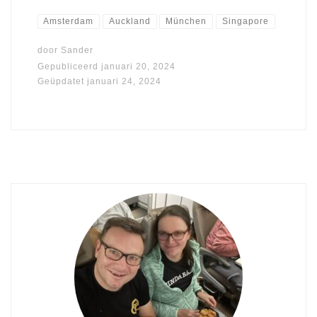
Amsterdam
Auckland
München
Singapore
door
Sander
Gepubliceerd
januari 20, 2024
Geüpdatet
januari 24, 2024