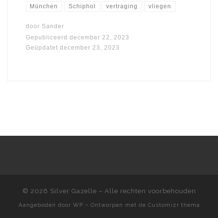
München
Schiphol
vertraging
vliegen
door
Sander
Gepubliceerd
december 22, 2023
Geüpdatet
december 23, 2023
© 2026
Silver Gazelle
– Alle rechten voorbehouden
Aangeboden door
WP
– Ontworpen met de
Customizr thema