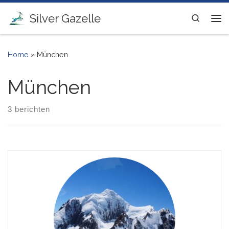
Ga naar inhoud
Silver Gazelle
Search
Me
Home
»
München
München
3 berichten