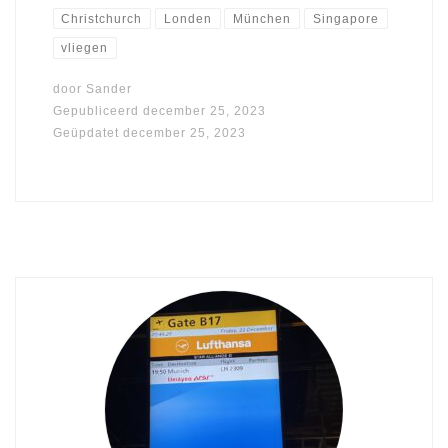
Christchurch
Londen
München
Singapore
vliegen
door
Sander
Gepubliceerd
december 25, 2023
Geüpdatet
december 25, 2023