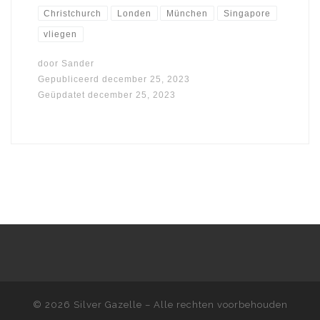
Christchurch
Londen
München
Singapore
vliegen
door
Sander
Gepubliceerd
december 25, 2023
Geüpdatet
december 25, 2023
© 2026
Silver Gazelle
– Alle rechten voorbehouden