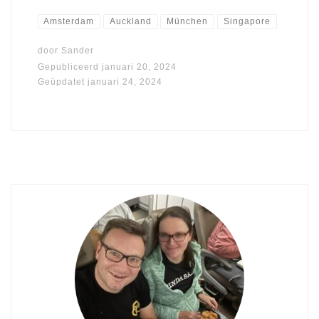
Amsterdam
Auckland
München
Singapore
door
Sander
Gepubliceerd
januari 20, 2024
Geüpdatet
januari 24, 2024