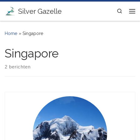
Ga naar inhoud
Silver Gazelle
Search
Me
Home
»
Singapore
Singapore
2 berichten