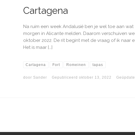
Cartagena
Na ruim een week Andalusië ben je wel toe aan wa
morgen in Alicante melden. Daarom verschuiven we
oktober 2022. De rit begint met de vraag of ik naar ee
Het is maar […]
Cartagena
Fort
Romeinen
tapas
door
Sander
Gepubliceerd
oktober 13, 2022
Geüpdate