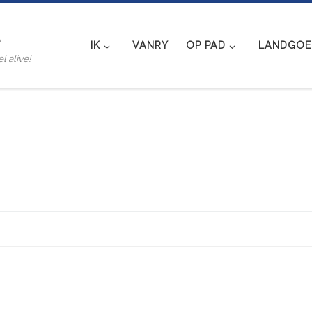
e
IK
VANRY
OP PAD
LANDGOED
l alive!