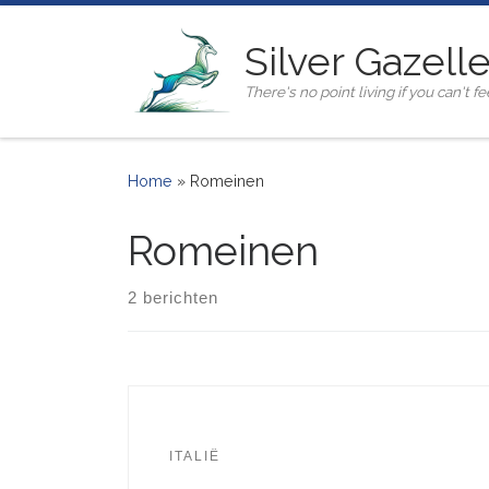
Ga naar inhoud
Silver Gazell
There's no point living if you can't fee
Home
»
Romeinen
Romeinen
2 berichten
ITALIË