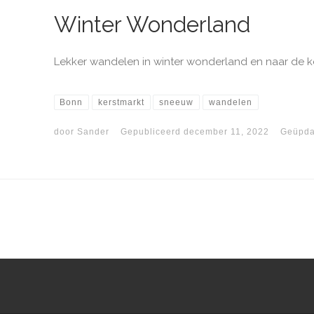
Winter Wonderland
Lekker wandelen in winter wonderland en naar de ke
Bonn
kerstmarkt
sneeuw
wandelen
door
Sander
Gepubliceerd
december 11, 2022
Geüpda