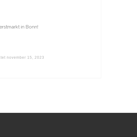
rstmarkt in Bonn!
tet
november 15, 2023