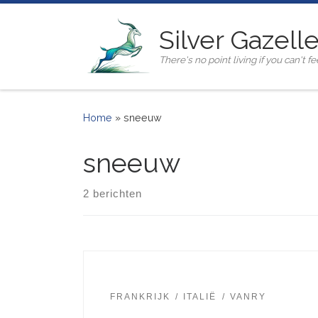
Ga naar inhoud
Silver Gazell
There's no point living if you can't fee
Home
»
sneeuw
sneeuw
2 berichten
FRANKRIJK
ITALIË
VANRY