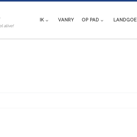
e
IK
VANRY
OP PAD
LANDGOED
l alive!