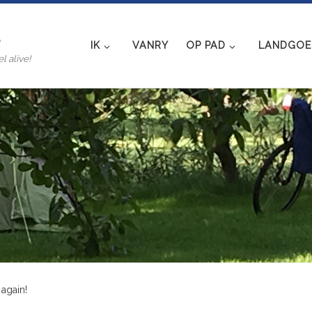
e
IK
VANRY
OP PAD
LANDGOED
l alive!
 again!