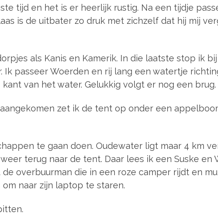
e tijd en het is er heerlijk rustig. Na een tijdje p
laas is de uitbater zo druk met zichzelf dat hij mij ve
dorpjes als Kanis en Kamerik. In die laatste stop ik bi
oor. Ik passeer Woerden en rij lang een watertje richt
ant van het water. Gelukkig volgt er nog een brug.
aangekomen zet ik de tent op onder een appelboo
chappen te gaan doen. Oudewater ligt maar 4 km verd
weer terug naar de tent. Daar lees ik een Suske en Wis
t de overbuurman die in een roze camper rijdt en muzi
 om naar zijn laptop te staren.
itten.