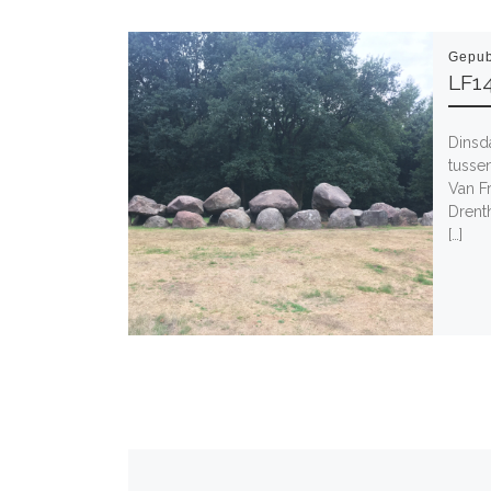
Gepub
LF1
Dinsd
tusse
Van F
Drent
[…]