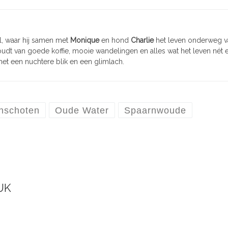
nl, waar hij samen met
Monique
en hond
Charlie
het leven onderweg vast
 houdt van goede koffie, mooie wandelingen en alles wat het leven nét e
met een nuchtere blik en een glimlach.
inschoten
Oude Water
Spaarnwoude
UK