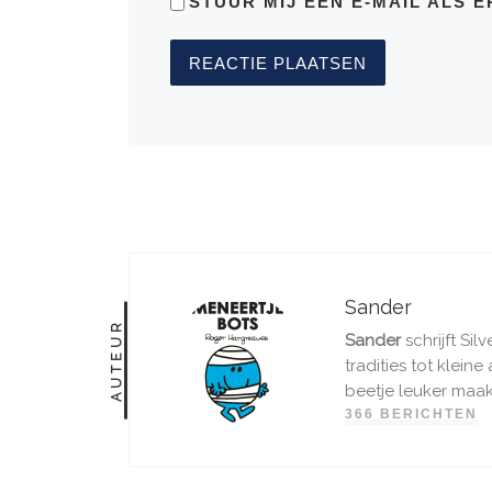
STUUR MIJ EEN E-MAIL ALS E
Sander
AUTEUR
Sander
schrijft Sil
tradities tot klein
beetje leuker maakt
366 BERICHTEN