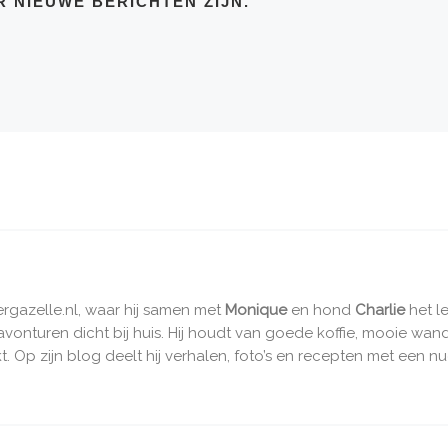
R NIEUWE BERICHTEN ZIJN.
vergazelle.nl, waar hij samen met
Monique
en hond
Charlie
het l
e avonturen dicht bij huis. Hij houdt van goede koffie, mooie wa
. Op zijn blog deelt hij verhalen, foto’s en recepten met een nu