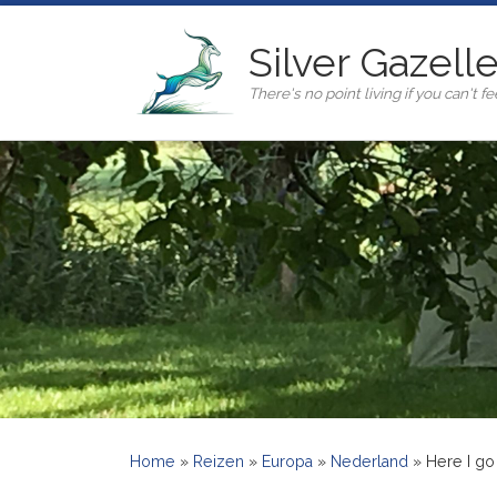
Ga naar inhoud
Silver Gazell
There's no point living if you can't fee
Home
»
Reizen
»
Europa
»
Nederland
»
Here I go