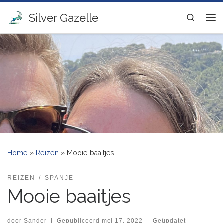
Ga naar inhoud
Silver Gazelle
Search
Me
Home
»
Reizen
»
Mooie baaitjes
REIZEN
SPANJE
Mooie baaitjes
door
Sander
|
Gepubliceerd
mei 17, 2022
-
Geüpdatet