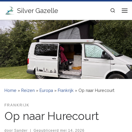
Ga naar inhoud
Silver Gazelle
Search
Me
Home
»
Reizen
»
Europa
»
Frankrijk
»
Op naar Hurecourt
FRANKRIJK
Op naar Hurecourt
door
Sander
|
Gepubliceerd
mei 14, 2026