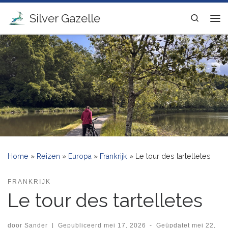
Ga naar inhoud
Silver Gazelle
Search
Me
Home
»
Reizen
»
Europa
»
Frankrijk
»
Le tour des tartelletes
FRANKRIJK
Le tour des tartelletes
door
Sander
|
Gepubliceerd
mei 17, 2026
-
Geüpdatet
mei 22,