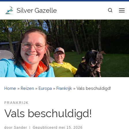
Ga naar inhoud
Silver Gazelle
Search
Me
Home
»
Reizen
»
Europa
»
Frankrijk
»
Vals beschuldigd!
FRANKRIJK
Vals beschuldigd!
door
Sander
|
Gepubliceerd
mei 15, 2026