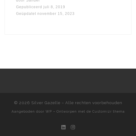
door
Sander
Gepubliceerd
juli 8, 2019
Geüpdatet
november 15, 2023
© 2026
Silver Gazelle
– Alle rechten voorbehouden
Aangeboden door
WP
– Ontworpen met de
Customizr thema