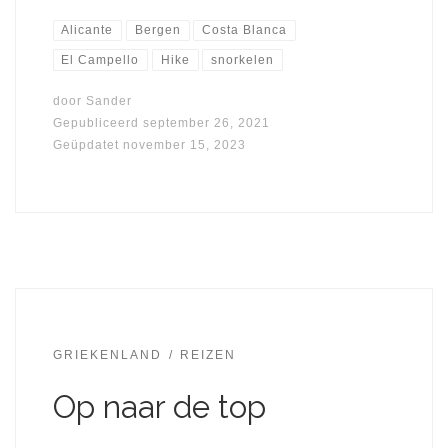
Alicante
Bergen
Costa Blanca
El Campello
Hike
snorkelen
door
Sander
Gepubliceerd
september 26, 2021
Geüpdatet
november 15, 2023
GRIEKENLAND
REIZEN
Op naar de top