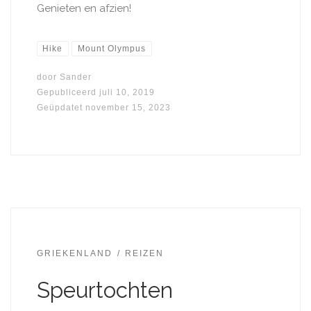
Genieten en afzien!
Hike
Mount Olympus
door
Sander
Gepubliceerd
juli 10, 2019
Geüpdatet
november 15, 2023
GRIEKENLAND
REIZEN
Speurtochten