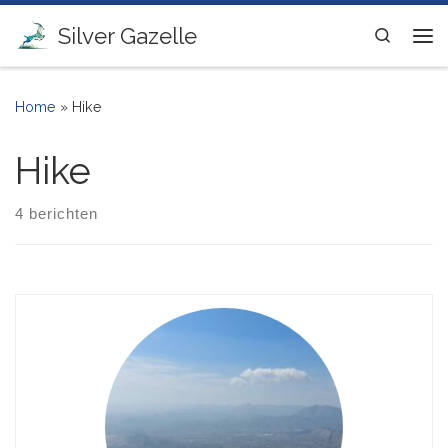
Ga naar inhoud
Silver Gazelle
Search
Me
Home
»
Hike
Hike
4 berichten