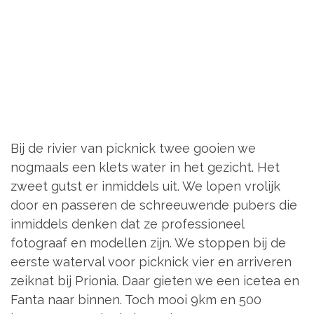
zeiknat bij Prionia. Daar gieten we een icetea en
Fanta naar binnen. Toch mooi 9km en 500
hoogtemeters in de beentjes.
We rijden terug de berg af, het dorp in een zo
naar ons huisje. Tijd om te douchen! Na de
douche drinken we wat en gaan we op zoek
naar voedsel.
Het wordt een uiterst sfeervolle taveerne met
Good Prices
. Gelukkig was het eten, sardines,
groene gekookte salade en courgette, ook
prima.