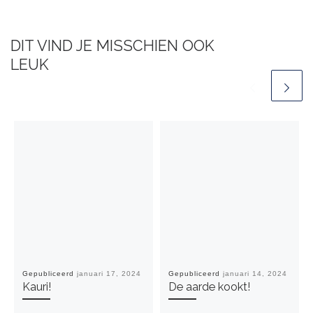
Gepubliceerd
januari 17, 2024
Gepubliceerd
januari 14, 2024
Kauri!
De aarde kookt!
Een reactie plaatsen
Je e-mailadres wordt niet gepubliceerd.
Vereiste velden zijn
gemarkeerd met
*
*
REACTIE