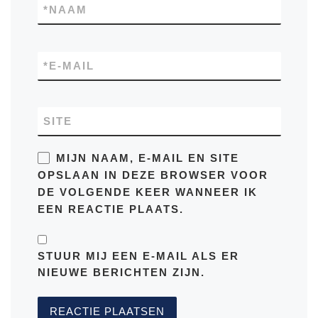
AUTEUR
Sander
Sander
schrijft Silvergazelle.nl, waar hij samen
met
Monique
en hond
Charlie
het leven
onderweg vastlegt — van jaarlijkse tradities tot
kleine avonturen dicht bij huis. Hij houdt van