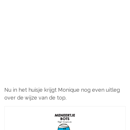
Sander
Sander
schrijft Silvergazelle.nl, waar hij samen met
Monique
en hond
Charlie
het leven onderweg vastlegt — van jaarlijkse
tradities tot kleine avonturen dicht bij huis. Hij houdt van
goede koffie, mooie wandelingen en alles wat het leven nét
een beetje leuker maakt. Op zijn blog deelt hij verhalen,
foto’s en recepten met een nuchtere blik en een glimlach.
Hike
Litorcho
Meteora
Mount Olympus
Waterval