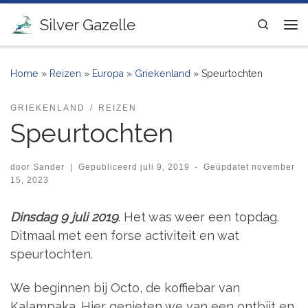
Ga naar inhoud
Silver Gazelle
Search
Me
Home
»
Reizen
»
Europa
»
Griekenland
»
Speurtochten
GRIEKENLAND
REIZEN
Speurtochten
door
Sander
|
Gepubliceerd
juli 9, 2019
-
Geüpdatet
november
15, 2023
Dinsdag 9 juli 2019
. Het was weer een topdag.
Ditmaal met een forse activiteit en wat
speurtochten.
We beginnen bij Octo, de koffiebar van
Kalampaka. Hier genieten we van een ontbijt en