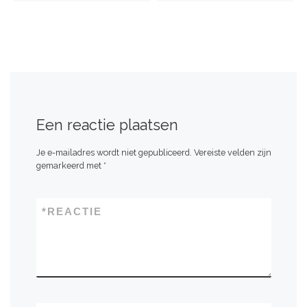
*
NAAM
*
E-MAIL
SITE
MIJN NAAM, E-MAIL EN SITE
OPSLAAN IN DEZE BROWSER VOOR
DE VOLGENDE KEER WANNEER IK
EEN REACTIE PLAATS.
STUUR MIJ EEN E-MAIL ALS ER
NIEUWE BERICHTEN ZIJN.