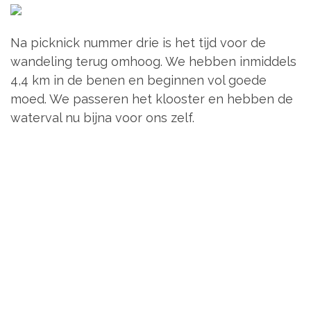
Na picknick nummer drie is het tijd voor de
wandeling terug omhoog. We hebben inmiddels
4,4 km in de benen en beginnen vol goede
moed. We passeren het klooster en hebben de
waterval nu bijna voor ons zelf.
Bij de rivier van picknick twee gooien we
nogmaals een klets water in het gezicht. Het
zweet gutst er inmiddels uit. We lopen vrolijk
door en passeren de schreeuwende pubers die
inmiddels denken dat ze professioneel
fotograaf en modellen zijn. We stoppen bij de
eerste waterval voor picknick vier en arriveren