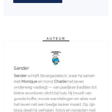
goede koffie, mooie wandelingen en alles wat
het leven nét een beetje leuker maakt. Op zijn
blog deelt hij verhalen, foto’s en recepten met
een nuchtere blik en een glimlach.
366 BERICHTEN
Bericht navigatie
Vorig bericht
BLOEDHEET IN METEORA
TERUG NAAR BERICHTEN
Vo
OP NAAR DE TOP