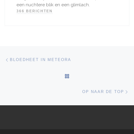
© 2026
Silver Gazelle
– Alle rechten voorbehouden
Aangeboden door
WP
– Ontworpen met de
Customizr thema