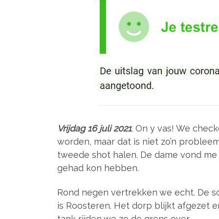
Vrijdag 16 juli 2021
. On y vas! We check
worden, maar dat is niet zo’n problee
tweede shot halen. De dame vond me ie
gehad kon hebben.
Rond negen vertrekken we echt. De schi
is Roosteren. Het dorp blijkt afgezet
tank rijden we zo de grens over.