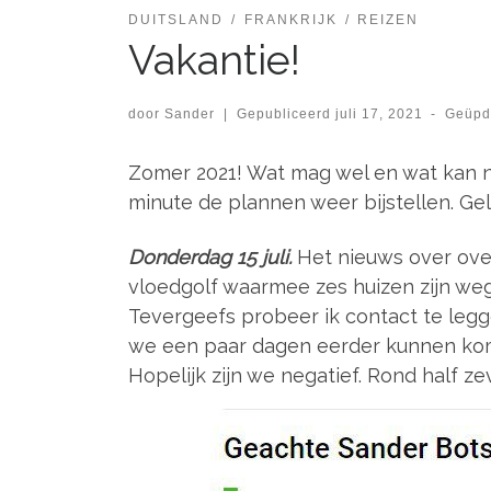
DUITSLAND
FRANKRIJK
REIZEN
Vakantie!
door
Sander
|
Gepubliceerd
juli 17, 2021
-
Geüpd
Zomer 2021! Wat mag wel en wat kan nie
minute de plannen weer bijstellen. Gel
Donderdag 15 juli.
Het nieuws over over
vloedgolf waarmee zes huizen zijn we
Tevergeefs probeer ik contact te legg
we een paar dagen eerder kunnen kom
Hopelijk zijn we negatief. Rond half ze