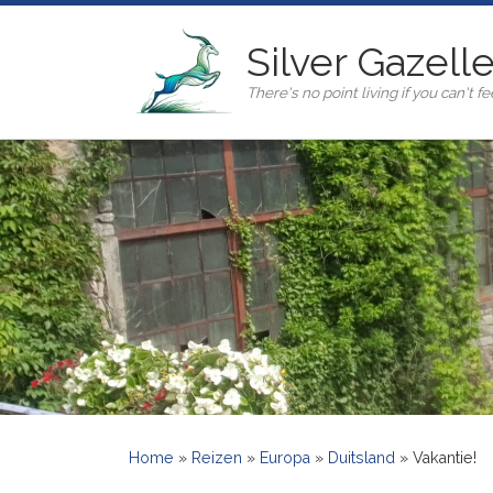
Ga naar inhoud
Silver Gazell
There's no point living if you can't fee
Home
»
Reizen
»
Europa
»
Duitsland
»
Vakantie!