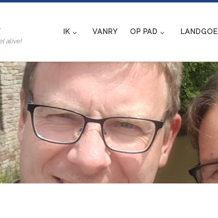
e
IK
VANRY
OP PAD
LANDGOED
l alive!