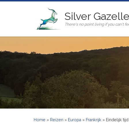
Ga naar inhoud
Silver Gazell
There's no point living if you can't fee
Home
»
Reizen
»
Europa
»
Frankrijk
»
Eindelijk ti