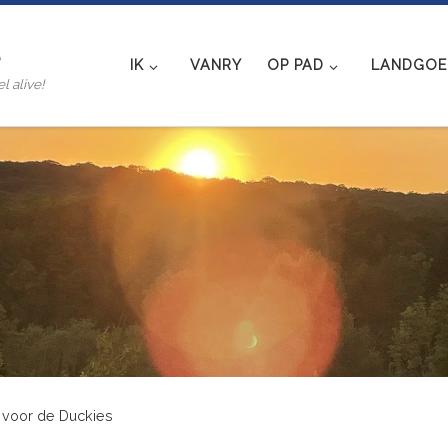
e
IK
VANRY
OP PAD
LANDGOED
l alive!
jd voor de Duckies