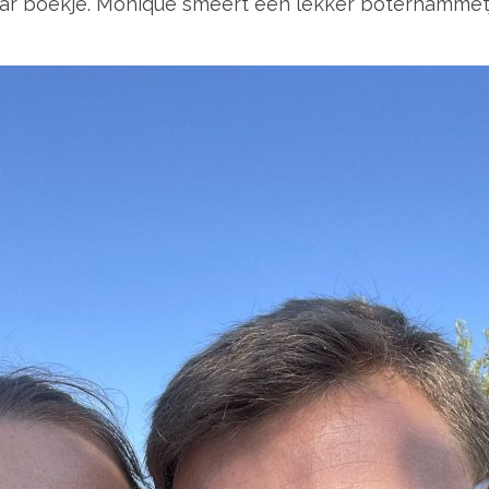
 haar boekje. Monique smeert een lekker boterhammet