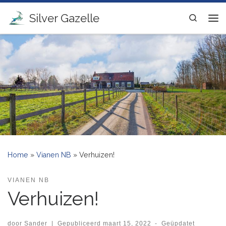
Ga naar inhoud
Silver Gazelle
Search
Me
Home
»
Vianen NB
»
Verhuizen!
VIANEN NB
Verhuizen!
door
Sander
|
Gepubliceerd
maart 15, 2022
-
Geüpdatet