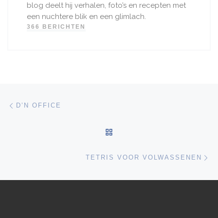
blog deelt hij verhalen, foto’s en recepten met
een nuchtere blik en een glimlach.
366 BERICHTEN
Bericht navigatie
Vorig bericht
D’N OFFICE
TERUG NAAR BERICHTEN
Vo
TETRIS VOOR VOLWASSENEN