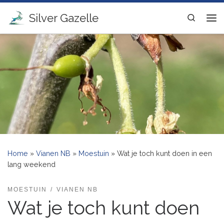
Ga naar inhoud
Silver Gazelle
Search
Me
Home
»
Vianen NB
»
Moestuin
»
Wat je toch kunt doen in een
lang weekend
MOESTUIN
VIANEN NB
Wat je toch kunt doen