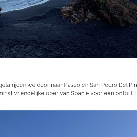
gela rijden we door naar Paseo en San Pedro Del Pin
inst vriendelijke ober van Spanje voor een ontbijt.