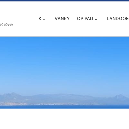
e
IK
VANRY
OP PAD
LANDGOED
l alive!