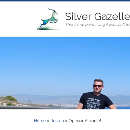
Ga naar inhoud
Silver Gazell
There's no point living if you can't fee
Home
»
Reizen
»
Op naar Alicante!