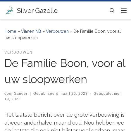
Ga naar inhoud
Silver Gazelle
Search
Me
Home
»
Vianen NB
»
Verbouwen
»
De Familie Boon, voor al
uw sloopwerken
VERBOUWEN
De Familie Boon, voor al
uw sloopwerken
door
Sander
|
Gepubliceerd
maart 26, 2023
-
Geüpdatet
mei
19, 2023
Het laatste bericht over de grote verbouwing is
al weer anderhalve maand oud. Nou hebben we
de laatste tijd ook niet bijster veel gedaan, maar