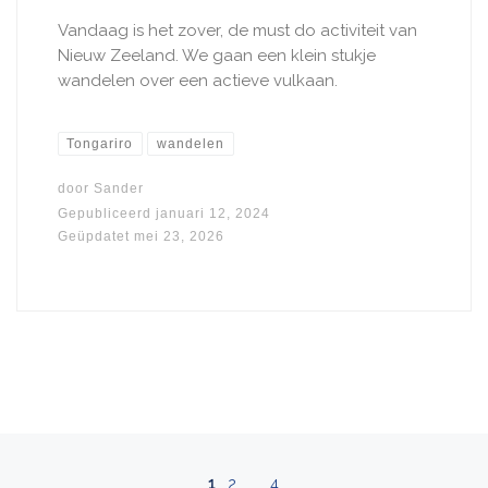
Vandaag is het zover, de must do activiteit van
Nieuw Zeeland. We gaan een klein stukje
wandelen over een actieve vulkaan.
Tongariro
wandelen
door
Sander
Gepubliceerd
januari 12, 2024
Geüpdatet
mei 23, 2026
Berichten navigatie
1
2
…
4