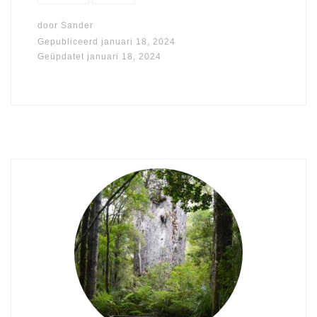
door
Sander
Gepubliceerd
januari 18, 2024
Geüpdatet
januari 18, 2024