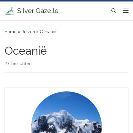
Ga naar inhoud
Silver Gazelle
Search
Me
Home
»
Reizen
»
Oceanië
Oceanië
27 berichten