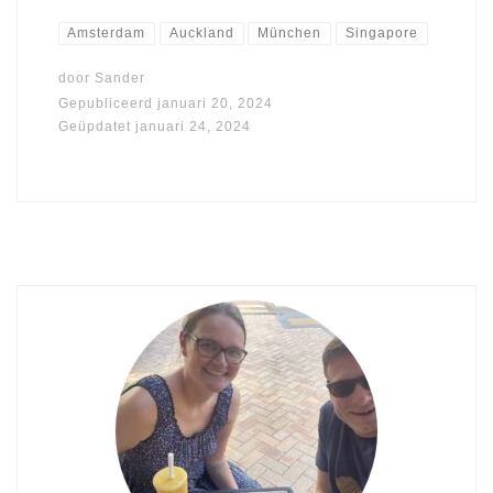
Amsterdam
Auckland
München
Singapore
door
Sander
Gepubliceerd
januari 20, 2024
Geüpdatet
januari 24, 2024