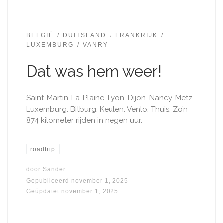
BELGIË
DUITSLAND
FRANKRIJK
LUXEMBURG
VANRY
Dat was hem weer!
Saint-Martin-La-Plaine. Lyon. Dijon. Nancy. Metz​.
Luxemburg. Bitburg. Keulen. Venlo. Thuis. Zo’n
874 kilometer rijden in negen uur.
roadtrip
door
Sander
Gepubliceerd
november 1, 2025
Geüpdatet
november 1, 2025