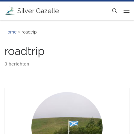
Ga naar inhoud
Silver Gazelle
Search
Me
Home
»
roadtrip
roadtrip
3 berichten