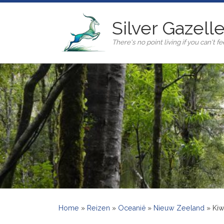
Ga naar inhoud
Silver Gazell
There's no point living if you can't fee
Home
»
Reizen
»
Oceanië
»
Nieuw Zeeland
»
Kiw