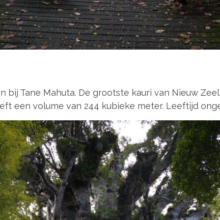
 bij Tane Mahuta. De grootste kauri van Nieuw Zeela
eft een volume van 244 kubieke meter. Leeftijd onge