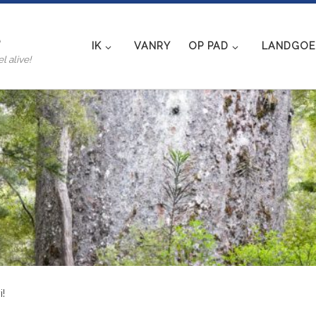
e
IK
VANRY
OP PAD
LANDGOED
l alive!
i!