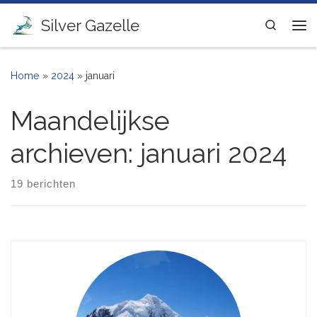
Ga naar inhoud
Silver Gazelle
Search
Me
Home
»
2024
»
januari
Maandelijkse
archieven:
januari 2024
19 berichten