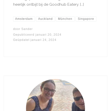
heerlijk ontbijt bij de Goodhub Eatery. […]
Amsterdam
Auckland
München
Singapore
door
Sander
Gepubliceerd
januari 20, 2024
Geüpdatet
januari 24, 2024