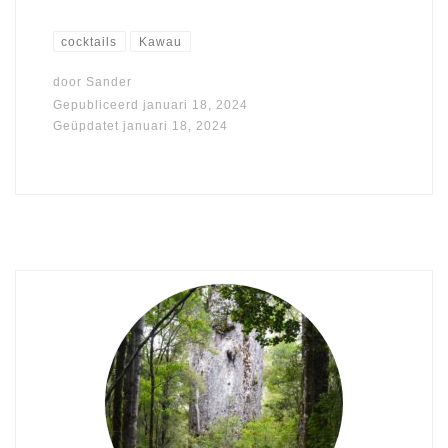
cocktails
Kawau
door
Sander
Gepubliceerd
januari 18, 2024
Geüpdatet
januari 18, 2024